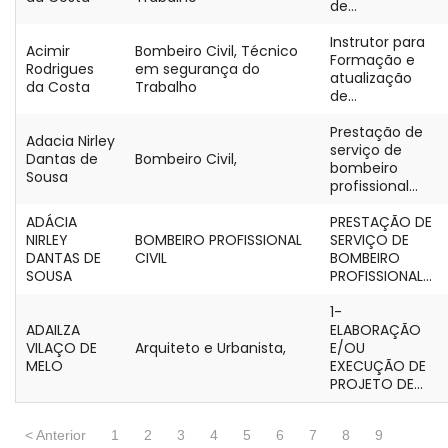
de...
Instrutor para
Acimir
Bombeiro Civil, Técnico
Formação e
Rodrigues
em segurança do
atualização
da Costa
Trabalho
de...
Prestação de
Adacia Nirley
serviço de
Dantas de
Bombeiro Civil,
bombeiro
Sousa
profissional...
ADÁCIA
PRESTAÇÃO DE
NIRLEY
BOMBEIRO PROFISSIONAL
SERVIÇO DE
DANTAS DE
CIVIL
BOMBEIRO
SOUSA
PROFISSIONAL...
1-
ADAILZA
ELABORAÇÃO
VILAÇO DE
Arquiteto e Urbanista,
E/OU
MELO
EXECUÇÃO DE
PROJETO DE...
< Anterior
1
2
3
4
5
6
7
8
9