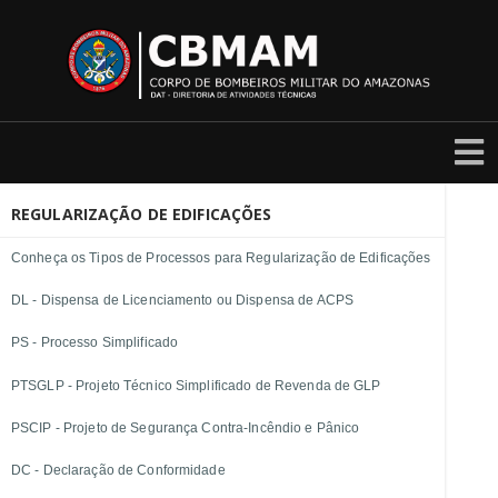
REGULARIZAÇÃO DE EDIFICAÇÕES
Conheça os Tipos de Processos para Regularização de Edificações
DL - Dispensa de Licenciamento ou Dispensa de ACPS
PS - Processo Simplificado
PTSGLP - Projeto Técnico Simplificado de Revenda de GLP
PSCIP - Projeto de Segurança Contra-Incêndio e Pânico
DC - Declaração de Conformidade