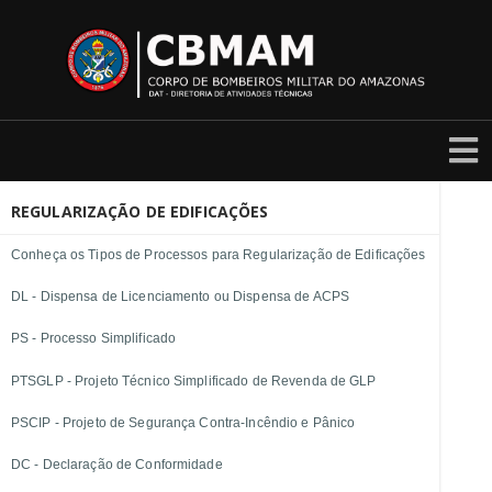
REGULARIZAÇÃO DE EDIFICAÇÕES
Conheça os Tipos de Processos para Regularização de Edificações
DL - Dispensa de Licenciamento ou Dispensa de ACPS
PS - Processo Simplificado
PTSGLP - Projeto Técnico Simplificado de Revenda de GLP
PSCIP - Projeto de Segurança Contra-Incêndio e Pânico
DC - Declaração de Conformidade