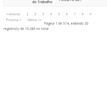
do Trabalho
< Anterior
1
2
3
4
5
6
7
8
9
Próxima >
Última >>
Página 1 de 514, exibindo 20
registro(s) de 10.280 no total