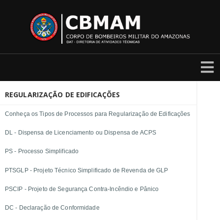
REGULARIZAÇÃO DE EDIFICAÇÕES
Conheça os Tipos de Processos para Regularização de Edificações
DL - Dispensa de Licenciamento ou Dispensa de ACPS
PS - Processo Simplificado
PTSGLP - Projeto Técnico Simplificado de Revenda de GLP
PSCIP - Projeto de Segurança Contra-Incêndio e Pânico
DC - Declaração de Conformidade