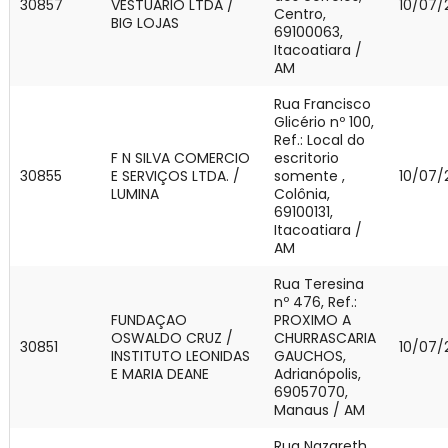
30857
VESTUARIO LTDA /
10/07/
Centro,
BIG LOJAS
69100063,
Itacoatiara /
AM
Rua Francisco
Glicério nº 100,
Ref.: Local do
F N SILVA COMERCIO
escritorio
30855
E SERVIÇOS LTDA. /
somente ,
10/07/
LUMINA
Colônia,
69100131,
Itacoatiara /
AM
Rua Teresina
nº 476, Ref.:
FUNDAÇAO
PROXIMO A
OSWALDO CRUZ /
CHURRASCARIA
30851
10/07/
INSTITUTO LEONIDAS
GAUCHOS,
E MARIA DEANE
Adrianópolis,
69057070,
Manaus / AM
Rua Nazareth