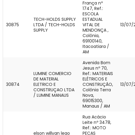
França nº
1747, Ref.:
ESCOLA
TECH-HOLDS SUPPLY
ESTADUAL
30875
LTDA / TECH-HOLDS
VITAL DE
13/07/
SUPPLY
MENDONÇA ,
Colônia,
69100140,
Itacoatiara /
AM
Avenida Bom
Jesus nº 70,
LUMINE COMERCIO
Ref.: MATERIAIS
DE MATERIAL
ELÉTRICOS E
30874
ELETRICO E
CONSTRUÇÃO,
13/07/
CONSTRUÇAO LTDA
Colônia Terra
/ LUMINE MANAUS
Nova,
69015300,
Manaus / AM
Rua Acácio
Leite nº 3478,
Ref.: MOTO
elson willyan leao
PECAS