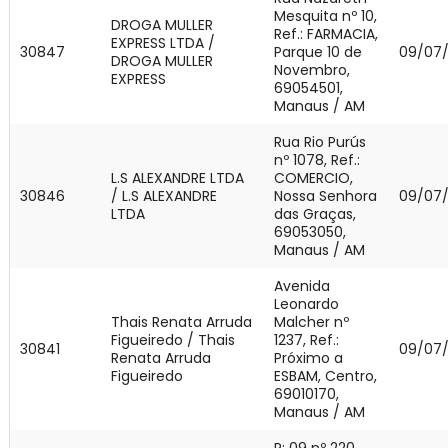
Mesquita nº 10,
DROGA MULLER
Ref.: FARMACIA,
EXPRESS LTDA /
30847
Parque 10 de
09/07
DROGA MULLER
Novembro,
EXPRESS
69054501,
Manaus / AM
Rua Rio Purús
nº 1078, Ref.:
L.S ALEXANDRE LTDA
COMERCIO,
30846
/ L.S ALEXANDRE
Nossa Senhora
09/07
LTDA
das Graças,
69053050,
Manaus / AM
Avenida
Leonardo
Thais Renata Arruda
Malcher nº
Figueiredo / Thais
1237, Ref.:
30841
09/07
Renata Arruda
Próximo a
Figueiredo
ESBAM, Centro,
69010170,
Manaus / AM