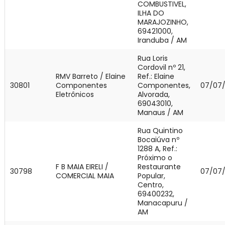
COMBUSTIVEL,
ILHA DO
MARAJOZINHO,
69421000,
Iranduba / AM
Rua Loris
Cordovil nº 21,
RMV Barreto / Elaine
Ref.: Elaine
30801
Componentes
Componentes,
07/07
Eletrônicos
Alvorada,
69043010,
Manaus / AM
Rua Quintino
Bocaiúva nº
1288 A, Ref.:
Próximo o
F B MAIA EIRELI /
Restaurante
30798
07/07
COMERCIAL MAIA
Popular,
Centro,
69400232,
Manacapuru /
AM