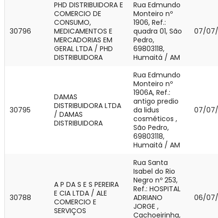
PHD DISTRIBUIDORA E
Rua Edmundo
COMERCIO DE
Monteiro nº
CONSUMO,
1906, Ref.:
30796
MEDICAMENTOS E
quadra 01, São
07/07
MERCADORIAS EM
Pedro,
GERAL LTDA / PHD
69803118,
DISTRIBUIDORA
Humaitá / AM
Rua Edmundo
Monteiro nº
1906A, Ref.:
DAMAS
antigo predio
DISTRIBUIDORA LTDA
30795
da lidus
07/07
/ DAMAS
cosméticos ,
DISTRIBUIDORA
São Pedro,
69803118,
Humaitá / AM
Rua Santa
Isabel do Rio
Negro nº 253,
A P DA S E S PEREIRA
Ref.: HOSPITAL
E CIA LTDA / ALE
30788
ADRIANO
06/07
COMERCIO E
JORGE ,
SERVIÇOS
Cachoeirinha,