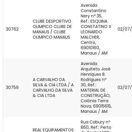
Avenida
Constantino
Nery nº 35,
CLUBE DESPORTIVO
Ref.: ESQUINA
OLIMPICO CLUBE DE
CONSTATINO X
30762
02/07
MANAUS / CLUBE
LEONARDO
OLIMPICO MANAUS
MALCHER,
Centro,
69010160,
Manaus / AM
Avenida
Arquiteto José
Henriques B.
A CARVALHO DA
Rodrigues nº
SILVA & CIA LTDA / A
30, Ref.:
30759
02/07
CARVALHO DA SILVA
MATERIAL DE
& CIA LTDA
CONSTRUÇÃO,
Colônia Terra
Nova, 69015615,
Manaus / AM
Rua Cabury nº
860, Ref.: Perto
REAL EQUIPAMENTOS