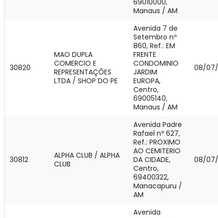
69010000,
Manaus / AM
Avenida 7 de
Setembro nº
860, Ref.: EM
MAO DUPLA
FRENTE
COMERCIO E
CONDOMINIO
30820
08/07
REPRESENTAÇÕES
JARDIM
LTDA / SHOP DO PE
EUROPA,
Centro,
69005140,
Manaus / AM
Avenida Padre
Rafael nº 627,
Ref.: PROXIMO
AO CEMITERIO
ALPHA CLUB / ALPHA
30812
DA CIDADE,
08/07
CLUB
Centro,
69400322,
Manacapuru /
AM
Avenida