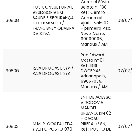
Coronel Sávio
FOS CONSULTORIA E
Belota nº 130,
ASSESSORIA EM
Ref.: Centro
SAUDE E SEGURANÇA
Comercial
30808
08/07
DO TRABALHO /
Ajuri - Sala 02
FRANCISNEY OLIVEIRA
- primeiro Piso,
DA SILVA
Novo Aleixo,
69099096,
Manaus / AM
Rua Edward
Costa nº 01,
Ref.: BIBI
RAIA DROGASIL S/A /
30806
DOCERIAS,
07/07
RAIA DROGASIL S/A
Adrianópolis,
69057075,
Manaus / AM
ENT DE ACESSO
A RODOVIA
MANOEL
URBANO, KM 02
- CACAU
M.M. P. COSTA LTDA
PIRERA nº SN,
30803
07/07
/ AUTO POSTO 070
Ref.: POSTO DE