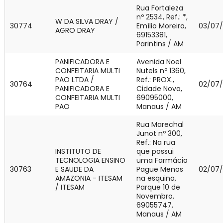
Rua Fortaleza
nº 2534, Ref.: *,
W DA SILVA DRAY /
30774
Emílio Moreira,
03/07
AGRO DRAY
69153381,
Parintins / AM
PANIFICADORA E
Avenida Noel
CONFEITARIA MULTI
Nutels nº 1360,
PAO LTDA /
Ref.: PROX.,
30764
02/07
PANIFICADORA E
Cidade Nova,
CONFEITARIA MULTI
69095000,
PAO
Manaus / AM
Rua Marechal
Junot nº 300,
Ref.: Na rua
INSTITUTO DE
que possui
TECNOLOGIA ENSINO
uma Farmácia
30763
E SAUDE DA
Pague Menos
02/07
AMAZONIA - ITESAM
na esquina,
/ ITESAM
Parque 10 de
Novembro,
69055747,
Manaus / AM