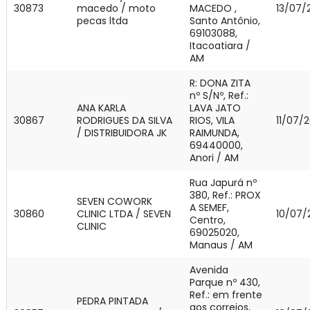
30873
macedo / moto
MACEDO ,
13/07/
pecas ltda
Santo Antônio,
69103088,
Itacoatiara /
AM
R: DONA ZITA
nº S/Nº, Ref.:
ANA KARLA
LAVA JATO
30867
RODRIGUES DA SILVA
RIOS, VILA
11/07/
/ DISTRIBUIDORA JK
RAIMUNDA,
69440000,
Anori / AM
Rua Japurá nº
380, Ref.: PROX
SEVEN COWORK
A SEMEF,
30860
CLINIC LTDA / SEVEN
10/07/
Centro,
CLINIC
69025020,
Manaus / AM
Avenida
Parque nº 430,
Ref.: em frente
PEDRA PINTADA
aos correios,