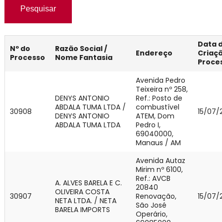
Pesquisar
Data 
Nº do
Razão Social /
Endereço
Criaç
Processo
Nome Fantasia
Proce
Avenida Pedro
Teixeira nº 258,
DENYS ANTONIO
Ref.: Posto de
ABDALA TUMA LTDA /
combustível
30908
15/07/
DENYS ANTONIO
ATEM, Dom
ABDALA TUMA LTDA
Pedro I,
69040000,
Manaus / AM
Avenida Autaz
Mirim nº 6100,
Ref.: AVCB
A. ALVES BARELA E C.
20840
OLIVEIRA COSTA
30907
Renovação,
15/07/
NETA LTDA. / NETA
São José
BARELA IMPORTS
Operário,