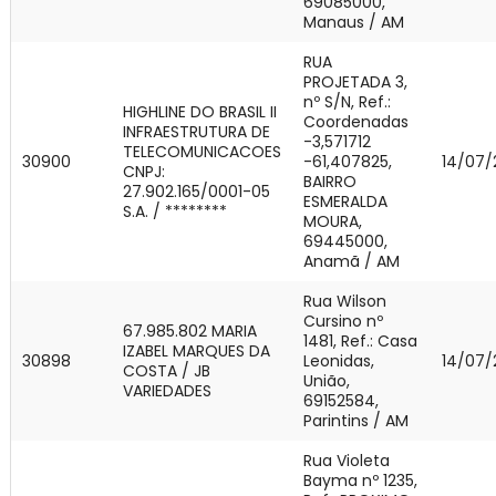
69085000,
Manaus / AM
RUA
PROJETADA 3,
nº S/N, Ref.:
HIGHLINE DO BRASIL II
Coordenadas
INFRAESTRUTURA DE
-3,571712
TELECOMUNICACOES
30900
-61,407825,
14/07/
CNPJ:
BAIRRO
27.902.165/0001-05
ESMERALDA
S.A. / ********
MOURA,
69445000,
Anamã / AM
Rua Wilson
Cursino nº
67.985.802 MARIA
1481, Ref.: Casa
IZABEL MARQUES DA
30898
Leonidas,
14/07/
COSTA / JB
União,
VARIEDADES
69152584,
Parintins / AM
Rua Violeta
Bayma nº 1235,