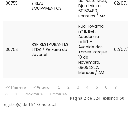
do Posto MCD,
30755
/ REAL
02/07
Djard Vieira,
EQUIPAMENTOS
69152480,
Parintins / AM
Rua Toyama
nº 11, Ref.:
Academia
calift -
RSP RESTAURANTES
Avenida das
30754
LTDA / Peixaria do
02/07
Torres, Parque
Juvenal
10 de
Novembro,
69054222,
Manaus / AM
<< Primeira
< Anterior
1
2
3
4
5
6
7
8
9
Próxima >
Última >>
Página 2 de 324, exibindo 50
registro(s) de 16.173 no total