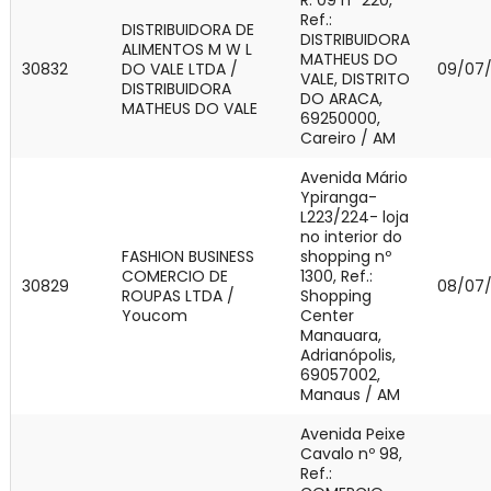
R: 09 nº 220,
Ref.:
DISTRIBUIDORA DE
DISTRIBUIDORA
ALIMENTOS M W L
MATHEUS DO
30832
DO VALE LTDA /
09/07
VALE, DISTRITO
DISTRIBUIDORA
DO ARACA,
MATHEUS DO VALE
69250000,
Careiro / AM
Avenida Mário
Ypiranga-
L223/224- loja
no interior do
FASHION BUSINESS
shopping nº
COMERCIO DE
1300, Ref.:
30829
08/07
ROUPAS LTDA /
Shopping
Youcom
Center
Manauara,
Adrianópolis,
69057002,
Manaus / AM
Avenida Peixe
Cavalo nº 98,
Ref.: