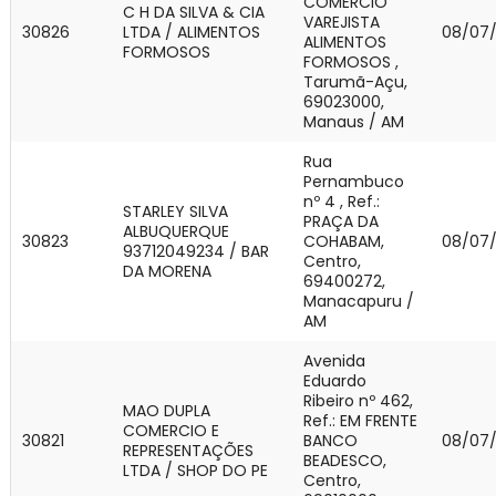
COMERCIO
C H DA SILVA & CIA
VAREJISTA
30826
LTDA / ALIMENTOS
08/07
ALIMENTOS
FORMOSOS
FORMOSOS ,
Tarumã-Açu,
69023000,
Manaus / AM
Rua
Pernambuco
nº 4 , Ref.:
STARLEY SILVA
PRAÇA DA
ALBUQUERQUE
30823
COHABAM,
08/07
93712049234 / BAR
Centro,
DA MORENA
69400272,
Manacapuru /
AM
Avenida
Eduardo
Ribeiro nº 462,
MAO DUPLA
Ref.: EM FRENTE
COMERCIO E
30821
BANCO
08/07
REPRESENTAÇÕES
BEADESCO,
LTDA / SHOP DO PE
Centro,