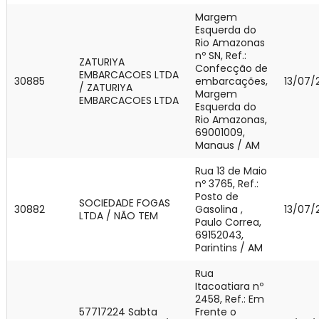
Margem
Esquerda do
Rio Amazonas
nº SN, Ref.:
ZATURIYA
Confecção de
EMBARCACOES LTDA
30885
embarcações,
13/07/
/ ZATURIYA
Margem
EMBARCACOES LTDA
Esquerda do
Rio Amazonas,
69001009,
Manaus / AM
Rua 13 de Maio
nº 3765, Ref.:
Posto de
SOCIEDADE FOGAS
30882
Gasolina ,
13/07/
LTDA / NÃO TEM
Paulo Correa,
69152043,
Parintins / AM
Rua
Itacoatiara nº
2458, Ref.: Em
57717224 Sabta
Frente o