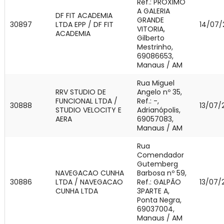
Ref.: PROXIMO
A GALERIA
DF FIT ACADEMIA
GRANDE
30897
LTDA EPP / DF FIT
14/07/
VITORIA,
ACADEMIA
Gilberto
Mestrinho,
69086653,
Manaus / AM
Rua Miguel
RRV STUDIO DE
Angelo nº 35,
FUNCIONAL LTDA /
Ref.: -,
30888
13/07/
STUDIO VELOCITY E
Adrianópolis,
AERA
69057083,
Manaus / AM
Rua
Comendador
Gutemberg
NAVEGACAO CUNHA
Barbosa nº 59,
30886
LTDA / NAVEGACAO
Ref.: GALPÃO
13/07/
CUNHA LTDA
3PARTE A,
Ponta Negra,
69037004,
Manaus / AM