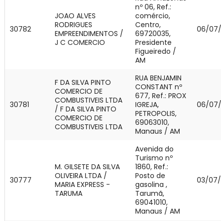
nº 06, Ref.:
JOAO ALVES
comércio,
RODRIGUES
Centro,
30782
06/07
EMPREENDIMENTOS /
69720035,
J C COMERCIO
Presidente
Figueiredo /
AM
RUA BENJAMIN
F DA SILVA PINTO
CONSTANT nº
COMERCIO DE
677, Ref.: PROX
COMBUSTIVEIS LTDA
30781
IGREJA,
06/07
/ F DA SILVA PINTO
PETROPOLIS,
COMERCIO DE
69063010,
COMBUSTIVEIS LTDA
Manaus / AM
Avenida do
Turismo nº
M. GILSETE DA SILVA
1860, Ref.:
OLIVEIRA LTDA /
Posto de
30777
03/07
MARIA EXPRESS -
gasolina ,
TARUMA
Tarumã,
69041010,
Manaus / AM