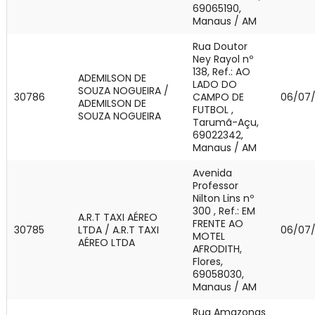
69065190,
Manaus / AM
Rua Doutor
Ney Rayol nº
138, Ref.: AO
ADEMILSON DE
LADO DO
SOUZA NOGUEIRA /
30786
CAMPO DE
06/07
ADEMILSON DE
FUTBOL ,
SOUZA NOGUEIRA
Tarumã-Açu,
69022342,
Manaus / AM
Avenida
Professor
Nilton Lins nº
300 , Ref.: EM
A.R.T TAXI AÉREO
FRENTE AO
30785
LTDA / A.R.T TAXI
06/07
MOTEL
AÉREO LTDA
AFRODITH,
Flores,
69058030,
Manaus / AM
Rua Amazonas