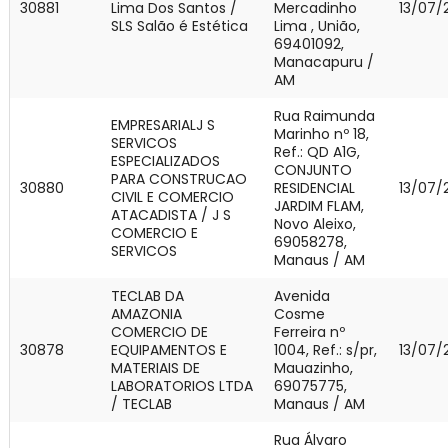
30881
Lima Dos Santos /
Mercadinho
13/07/
SLS Salão é Estética
Lima , União,
69401092,
Manacapuru /
AM
Rua Raimunda
EMPRESARIALJ S
Marinho nº 18,
SERVICOS
Ref.: QD A1G,
ESPECIALIZADOS
CONJUNTO
PARA CONSTRUCAO
30880
RESIDENCIAL
13/07/
CIVIL E COMERCIO
JARDIM FLAM,
ATACADISTA / J S
Novo Aleixo,
COMERCIO E
69058278,
SERVICOS
Manaus / AM
TECLAB DA
Avenida
AMAZONIA
Cosme
COMERCIO DE
Ferreira nº
30878
EQUIPAMENTOS E
1004, Ref.: s/pr,
13/07/
MATERIAIS DE
Mauazinho,
LABORATORIOS LTDA
69075775,
/ TECLAB
Manaus / AM
Rua Álvaro