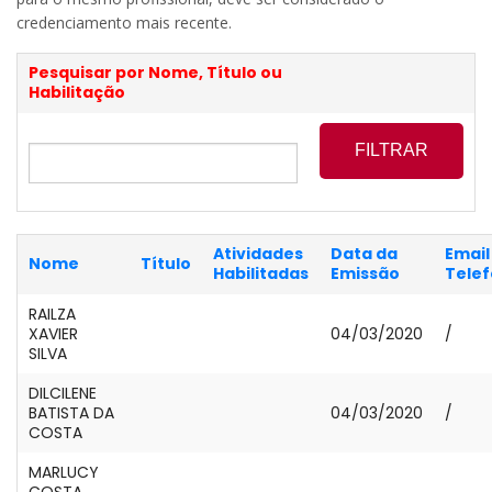
credenciamento mais recente.
Pesquisar por Nome, Título ou
Habilitação
Atividades
Data da
Email 
Nome
Título
Habilitadas
Emissão
Tele
RAILZA
XAVIER
04/03/2020
/
SILVA
DILCILENE
BATISTA DA
04/03/2020
/
COSTA
MARLUCY
COSTA