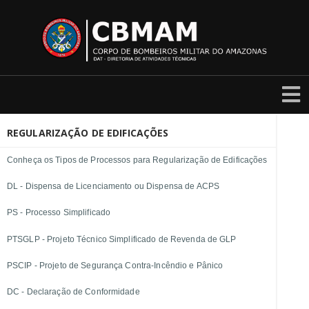
REGULARIZAÇÃO DE EDIFICAÇÕES
Conheça os Tipos de Processos para Regularização de Edificações
DL - Dispensa de Licenciamento ou Dispensa de ACPS
PS - Processo Simplificado
PTSGLP - Projeto Técnico Simplificado de Revenda de GLP
PSCIP - Projeto de Segurança Contra-Incêndio e Pânico
DC - Declaração de Conformidade