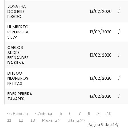
JONATHA
DOS REIS
13/02/2020
/
RIBEIRO
HUMBERTO
PEREIRA DA
13/02/2020
/
SILVA
CARLOS
ANDRE
13/02/2020
/
FERNANDES
DA SILVA
DHIEGO
NEGREIROS
13/02/2020
/
FREITAS
EDER PEREIRA
13/02/2020
/
TAVARES
<< Primeira
< Anterior
5
6
7
8
9
10
11
12
13
Próxima >
Última >>
Página 9 de 514,