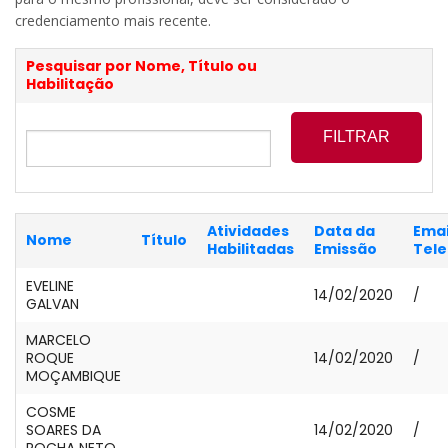
credenciamento mais recente.
Pesquisar por Nome, Título ou
Habilitação
Atividades
Data da
Emai
Nome
Título
Habilitadas
Emissão
Tel
EVELINE
14/02/2020
/
GALVAN
MARCELO
ROQUE
14/02/2020
/
MOÇAMBIQUE
COSME
SOARES DA
14/02/2020
/
ROCHA NETO