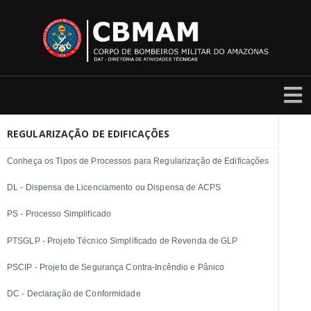
REGULARIZAÇÃO DE EDIFICAÇÕES
Conheça os Tipos de Processos para Regularização de Edificações
DL - Dispensa de Licenciamento ou Dispensa de ACPS
PS - Processo Simplificado
PTSGLP - Projeto Técnico Simplificado de Revenda de GLP
PSCIP - Projeto de Segurança Contra-Incêndio e Pânico
DC - Declaração de Conformidade