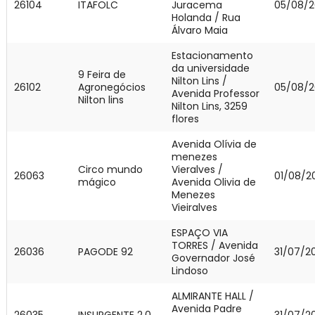
26104
ITAFOLC
Juracema
05/08/2
Holanda / Rua
Álvaro Maia
Estacionamento
da universidade
9 Feira de
Nilton Lins /
26102
Agronegócios
05/08/2
Avenida Professor
Nilton lins
Nilton Lins, 3259
flores
Avenida Olívia de
menezes
Circo mundo
Vieralves /
26063
01/08/2
mágico
Avenida Olivia de
Menezes
Vieiralves
ESPAÇO VIA
TORRES / Avenida
26036
PAGODE 92
31/07/2
Governador José
Lindoso
ALMIRANTE HALL /
Avenida Padre
26035
INSURGENTE 2.0
31/07/2