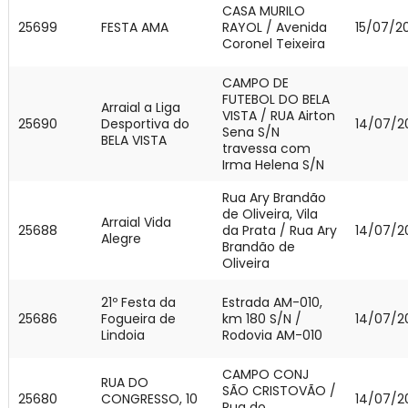
CASA MURILO
25699
FESTA AMA
RAYOL / Avenida
15/07/2
Coronel Teixeira
CAMPO DE
FUTEBOL DO BELA
Arraial a Liga
VISTA / RUA Airton
25690
Desportiva do
14/07/2
Sena S/N
BELA VISTA
travessa com
Irma Helena S/N
Rua Ary Brandão
de Oliveira, Vila
Arraial Vida
25688
da Prata / Rua Ary
14/07/2
Alegre
Brandão de
Oliveira
21º Festa da
Estrada AM-010,
25686
Fogueira de
km 180 S/N /
14/07/2
Lindoia
Rodovia AM-010
CAMPO CONJ
RUA DO
SÃO CRISTOVÃO /
25680
CONGRESSO, 10
14/07/2
Rua do