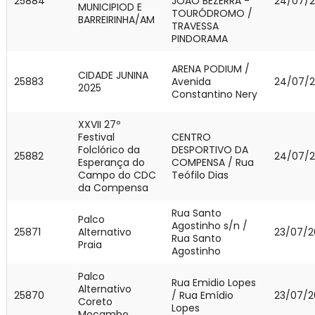
25884
JOÃO BEZERRA -
24/07/
MUNICIPIOD E
TOURÓDROMO /
BARREIRINHA/AM
TRAVESSA
PINDORAMA
ARENA PODIUM /
CIDADE JUNINA
25883
Avenida
24/07/
2025
Constantino Nery
XXVII 27º
Festival
CENTRO
Folclórico da
DESPORTIVO DA
25882
24/07/
Esperança do
COMPENSA / Rua
Campo do CDC
Teófilo Dias
da Compensa
Rua Santo
Palco
Agostinho s/n /
25871
Alternativo
23/07/2
Rua Santo
Praia
Agostinho
Palco
Rua Emidio Lopes
Alternativo
25870
/ Rua Emídio
23/07/2
Coreto
Lopes
Mocambo