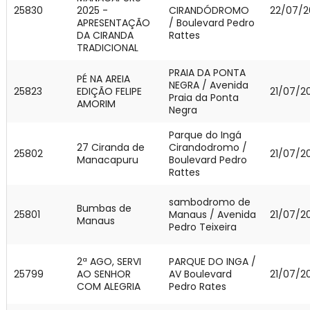
25830
2025 -
CIRANDÓDROMO
22/07/2
APRESENTAÇÃO
/ Boulevard Pedro
DA CIRANDA
Rattes
TRADICIONAL
PRAIA DA PONTA
PÉ NA AREIA
NEGRA / Avenida
25823
EDIÇÃO FELIPE
21/07/2
Praia da Ponta
AMORIM
Negra
Parque do Ingá
27 Ciranda de
Cirandodromo /
25802
21/07/2
Manacapuru
Boulevard Pedro
Rattes
sambodromo de
Bumbas de
25801
Manaus / Avenida
21/07/2
Manaus
Pedro Teixeira
2ª AGO, SERVI
PARQUE DO INGA /
25799
AO SENHOR
AV Boulevard
21/07/2
COM ALEGRIA
Pedro Rates