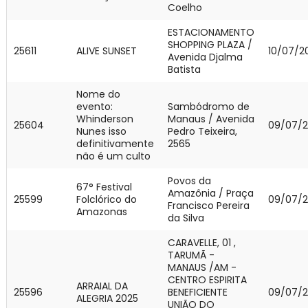
Coelho
ESTACIONAMENTO
SHOPPING PLAZA /
25611
ALIVE SUNSET
10/07/2
Avenida Djalma
Batista
Nome do
evento:
Sambódromo de
Whinderson
Manaus / Avenida
25604
09/07/
Nunes isso
Pedro Teixeira,
definitivamente
2565
não é um culto
Povos da
67° Festival
Amazônia / Praça
25599
Folclórico do
09/07/
Francisco Pereira
Amazonas
da Silva
CARAVELLE, 01 ,
TARUMÃ -
MANAUS /AM -
CENTRO ESPIRITA
ARRAIAL DA
25596
BENEFICIENTE
09/07/
ALEGRIA 2025
UNIÃO DO