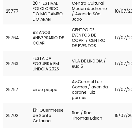
20º FESTIVAL
Centro Cultural
FOLCLORICO
Mocambodromo
25777
18/07/2
DO MOCAMBO
/ Avenida São
DO ARARI
João
CENTRO DE
93 ANOS
EVENTOS DE
25764
ANIVERSARIO DE
17/07/2
COARI / CENTRO
COARI
DE EVENTOS
FESTA DA
VILA DE LINDOIA /
25763
FOGUEIRA EM
17/07/2
Rua 5
LINDOIA 2025
Av.Coronel Luiz
Gomes / avenida
25757
circo peppa
17/07/2
coronel luiz
gomes
13ª Quermesse
Rua / Rua
25702
de Santa
15/07/2
Thomas Edson
Catarina