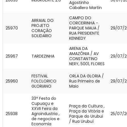
Agostinho
Caballero Martin
CAMPO DO
ARRAIAL DO
CORCEIRINHA -
PROJETO
25970
PARQUE MAUA /
29/07/2
CORAÇÃO
RUA PRESIDENTE
SOLIDARIO
KENNEDY
ARENA DA
AMAZÔNIA / AV
25967
TARDEZINHA
29/07/2
CONSTANTINO
NERY, 5001, FLORES
FESTIVAL
ORLA DA GLORIA /
25960
FOLCLORICO
Rua Primeiro de
29/07/2
GLORIANO
Maio
33ª Festa do
Cupuaçu e
Praça da Cultura ,
XXVII Feira da
Praça da Vitória e
25938
Agroindustria ,
25/07/2
Parque do Urubui
de negocios e
/ Rua Urubuí
Economia