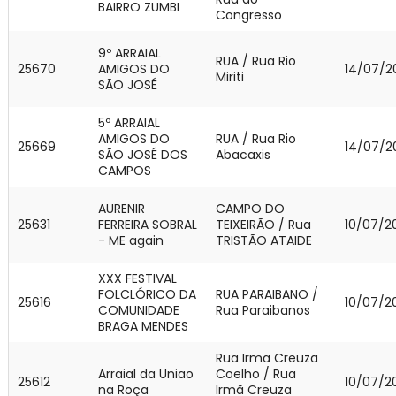
BAIRRO ZUMBI
Congresso
9º ARRAIAL
RUA / Rua Rio
25670
AMIGOS DO
14/07/2
Miriti
SÃO JOSÉ
5º ARRAIAL
AMIGOS DO
RUA / Rua Rio
25669
14/07/2
SÃO JOSÉ DOS
Abacaxis
CAMPOS
AURENIR
CAMPO DO
25631
FERREIRA SOBRAL
TEIXEIRÃO / Rua
10/07/2
- ME again
TRISTÃO ATAIDE
XXX FESTIVAL
FOLCLÓRICO DA
RUA PARAIBANO /
25616
10/07/2
COMUNIDADE
Rua Paraibanos
BRAGA MENDES
Rua Irma Creuza
Arraial da Uniao
Coelho / Rua
25612
10/07/2
na Roça
Irmã Creuza