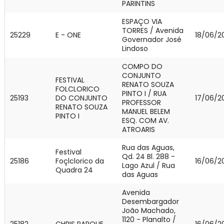
PARINTINS
ESPAÇO VIA
TORRES / Avenida
25229
E - ONE
18/06/2
Governador José
Lindoso
COMPO DO
CONJUNTO
FESTIVAL
RENATO SOUZA
FOLCLORICO
PINTO I / RUA
25193
DO CONJUNTO
17/06/2
PROFESSOR
RENATO SOUZA
MANUEL BELEM
PINTO I
ESQ. COM AV.
ATROARIS
Rua das Aguas,
Festival
Qd. 24 Bl. 288 -
25186
Foçlclorico da
16/06/2
Lago Azul / Rua
Quadra 24
das Aguas
Avenida
Desembargador
João Machado,
1120 - Planalto /
25182
CHRIS PARQUE
16/06/2