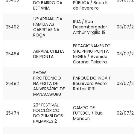
DO BAIRRO DA
PÚBLICA / Beco 5
BETÂNIA
de Fevereiro
12º ARRAIAL DA
RUA / Rua
FAMILIA AS
25492
Desembargador
03/07/2
CABRITAS NA
Arthur Virgílio 19
ROÇA
ESTACIONAMENTO
ARRAIAL CHEFES
SHOPPING PONTA
25484
03/07/2
DE PONTA
NEGRA / Avenida
Coronel Teixeira
SHOW
PIROTÉCNICO
PARQUE DO INGÁ /
25482
NA FESTA DE
Boulevard Pedro
03/07/2
ANIVERSÁRIO DE
Rattes 1091
MANACAPURU
29º FESTIVAL
CAMPO DE
FOLCLÓRICO
25474
FUTEBOL / Rua
02/07/2
DO ZUMBI DOS
Manduri
PALMARES 2