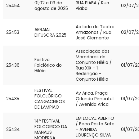
01,02 e 03 de
RUA PIABA / Rua
25454
02/07/2
agosto de 2025
Piaba
Ao lado do Teatro
ARRAIAL
25453
Amazonas / Rua
02/07/2
DIFUSORA 2025
José Clemente
Associação dos
Moradores do
Festiva
Conjunto Hiléia /
25436
Folclórico do
01/07/2
Rua XIX - 1,
Hiléia
Redenção -
Conjunto Hiléia
FESTIVAL
Av Arica, Praça
FOLCLÓRICO
25435
Orlando Pimentel
01/07/2
CANGACEIROS
/ Avenida Árica
DE LAMPIÃO
EM LOCAL ABERTO
14º FESTIVAL
/ Beco Posto Sete
FOLCORICO DA
25434
- AVENIDA
01/07/2
MANAUS
LOURENÇO SILVA
MODERNA