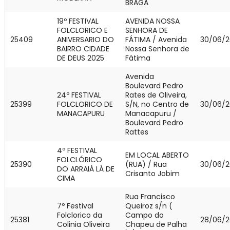
BRAGA
19º FESTIVAL
AVENIDA NOSSA
FOLCLORICO E
SENHORA DE
25409
ANIVERSARIO DO
FÁTIMA / Avenida
30/06/2
BAIRRO CIDADE
Nossa Senhora de
DE DEUS 2025
Fátima
Avenida
Boulevard Pedro
24º FESTIVAL
Rates de Oliveira,
25399
FOLCLORICO DE
S/N, no Centro de
30/06/2
MANACAPURU
Manacapuru /
Boulevard Pedro
Rattes
4º FESTIVAL
EM LOCAL ABERTO
FOLCLÓRICO
25390
(RUA) / Rua
30/06/2
DO ARRAIÁ LÁ DE
Crisanto Jobim
CIMA
Rua Francisco
7º Festival
Queiroz s/n (
Folclorico da
Campo do
25381
28/06/2
Colinia Oliveira
Chapeu de Palha