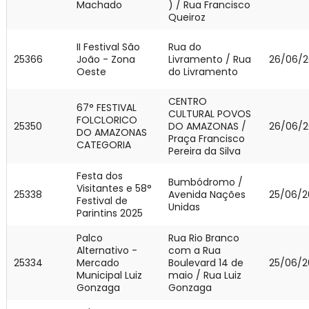
Machado
) / Rua Francisco
Queiroz
II Festival São
Rua do
25366
João - Zona
Livramento / Rua
26/06/2
Oeste
do Livramento
CENTRO
67° FESTIVAL
CULTURAL POVOS
FOLCLORICO
25350
DO AMAZONAS /
26/06/2
DO AMAZONAS
Praça Francisco
CATEGORIA
Pereira da Silva
Festa dos
Bumbódromo /
Visitantes e 58°
25338
Avenida Nações
25/06/2
Festival de
Unidas
Parintins 2025
Palco
Rua Rio Branco
Alternativo -
com a Rua
25334
Mercado
Boulevard 14 de
25/06/2
Municipal Luiz
maio / Rua Luiz
Gonzaga
Gonzaga