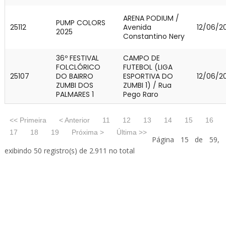
ARENA PODIUM /
PUMP COLORS
25112
Avenida
12/06/2
2025
Constantino Nery
36º FESTIVAL
CAMPO DE
FOLCLÓRICO
FUTEBOL (LIGA
25107
DO BAIRRO
ESPORTIVA DO
12/06/2
ZUMBI DOS
ZUMBI 1) / Rua
PALMARES 1
Pego Raro
<< Primeira
< Anterior
11
12
13
14
15
16
17
18
19
Próxima >
Última >>
Página 15 de 59,
exibindo 50 registro(s) de 2.911 no total