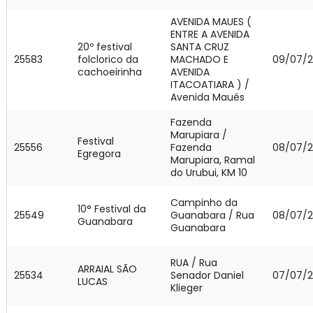
AVENIDA MAUES (
ENTRE A AVENIDA
20º festival
SANTA CRUZ
25583
folclorico da
MACHADO E
09/07/
cachoeirinha
AVENIDA
ITACOATIARA ) /
Avenida Maués
Fazenda
Marupiara /
Festival
25556
Fazenda
08/07/
Egregora
Marupiara, Ramal
do Urubui, KM 10
Campinho da
10° Festival da
25549
Guanabara / Rua
08/07/
Guanabara
Guanabara
RUA / Rua
ARRAIAL SÃO
25534
Senador Daniel
07/07/
LUCAS
Klieger