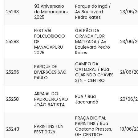
93 Aniversario
Parque do Ingá /
25293
de Manacapuru
Av Boulevard
23/06/2
2025
Pedro Rates
FESTIVAL
GALPÃO DA
FOLCLORIOCO
CIRANDA FLOR
25283
DE
MATIZADA / Av
23/06/2
MANACAPURU
Boulevard Pedro
2025
Rates
CAMPO DA
PARQUE DE
CATEDRAL / Rua
25266
DIVERSÕES SÃO
21/06/2
CLARINDO CHAVES
PAULO
S/N - CENTRO
ARRAIAL DO
RUA / Rua
25258
PADROEIRO SÃO
20/06/2
Jacarandá
JOÃO BATISTA
PRAÇA DIGITAL
PARINTINS / Rua
PARINTINS FUN
25243
Caetano Prestes,
18/06/2
FEST 2025
01- CENTRO-