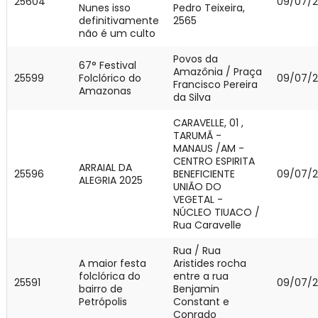
25604
09/07/
Nunes isso
Pedro Teixeira,
definitivamente
2565
não é um culto
Povos da
67° Festival
Amazônia / Praça
25599
Folclórico do
09/07/
Francisco Pereira
Amazonas
da Silva
CARAVELLE, 01 ,
TARUMÃ -
MANAUS /AM -
CENTRO ESPIRITA
ARRAIAL DA
25596
BENEFICIENTE
09/07/
ALEGRIA 2025
UNIÃO DO
VEGETAL -
NÚCLEO TIUACO /
Rua Caravelle
Rua / Rua
A maior festa
Aristides rocha
folclórica do
entre a rua
25591
09/07/
bairro de
Benjamin
Petrópolis
Constant e
Conrado