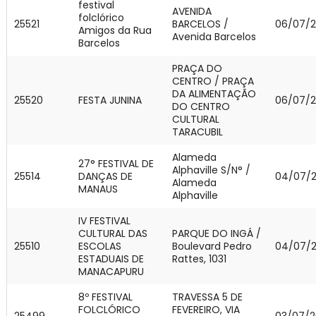
festival
AVENIDA
folclórico
25521
BARCELOS /
06/07/
Amigos da Rua
Avenida Barcelos
Barcelos
PRAÇA DO
CENTRO / PRAÇA
DA ALIMENTAÇÃO
25520
FESTA JUNINA
06/07/
DO CENTRO
CULTURAL
TARACUBIL
Alameda
27° FESTIVAL DE
Alphaville S/N° /
25514
DANÇAS DE
04/07/
Alameda
MANAUS
Alphaville
IV FESTIVAL
CULTURAL DAS
PARQUE DO INGÁ /
25510
ESCOLAS
Boulevard Pedro
04/07/
ESTADUAIS DE
Rattes, 1031
MANACAPURU
8º FESTIVAL
TRAVESSA 5 DE
FOLCLÓRICO
FEVEREIRO, VIA
25499
03/07/2