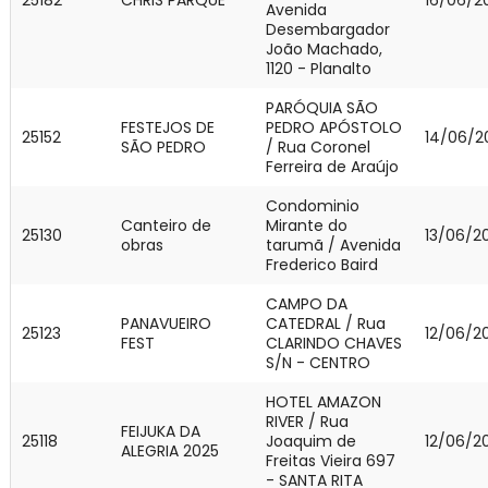
Avenida
Desembargador
João Machado,
1120 - Planalto
PARÓQUIA SÃO
FESTEJOS DE
PEDRO APÓSTOLO
25152
14/06/2
SÃO PEDRO
/ Rua Coronel
Ferreira de Araújo
Condominio
Canteiro de
Mirante do
25130
13/06/2
obras
tarumã / Avenida
Frederico Baird
CAMPO DA
PANAVUEIRO
CATEDRAL / Rua
25123
12/06/2
FEST
CLARINDO CHAVES
S/N - CENTRO
HOTEL AMAZON
RIVER / Rua
FEIJUKA DA
25118
Joaquim de
12/06/2
ALEGRIA 2025
Freitas Vieira 697
- SANTA RITA