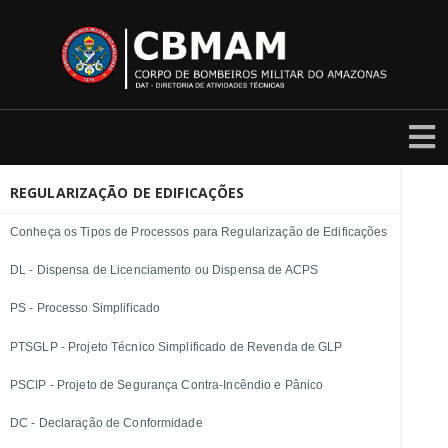
REGULARIZAÇÃO DE EDIFICAÇÕES
Conheça os Tipos de Processos para Regularização de Edificações
DL - Dispensa de Licenciamento ou Dispensa de ACPS
PS - Processo Simplificado
PTSGLP - Projeto Técnico Simplificado de Revenda de GLP
PSCIP - Projeto de Segurança Contra-Incêndio e Pânico
DC - Declaração de Conformidade